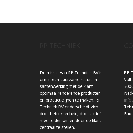
RP TECHNIEK
CO
De missie van RP Techniek BV is
RP 
om in een duurzame relatie in
Volt
samenwerking met de klant
700
optimaal renderende producten
Nede
en productielijnen te maken. RP
info
Techniek BV onderscheidt zich
Tel:
door betrokkenheid, door actief
Fax:
mee te denken en door de klant
centraal te stellen.