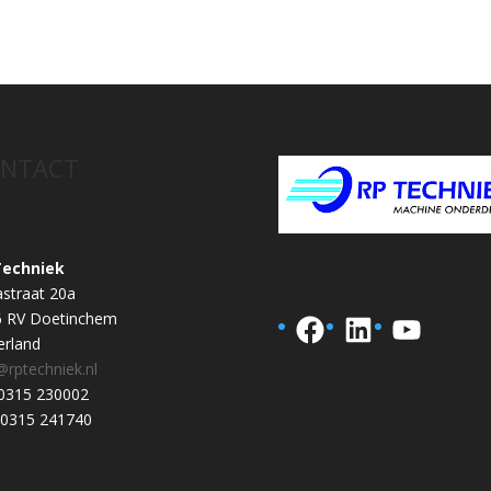
NTACT
Techniek
astraat 20a
6 RV Doetinchem
Facebook
LinkedIn
YouTub
rland
@rptechniek.nl
 0315 230002
 0315 241740