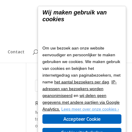
Wij maken gebruik van
cookies
Om uw bezoek aan onze website
Contact
eenvoudiger en persoonlijker te maken
gebruiken we cookies. We maken gebruik
van cookies en bekijken het
internetgedrag van paginabezoekers, met
name
het aantal bezoekers per dag
.
IP-
adressen van bezoekers worden
geanonimiseerd
en
wij delen geen
Recente berichten
gegevens met andere partijen via Google
Analytics.
Lees meer over onze cookies ›
MGM-oplossing voor zware
Accepteer Cookie
toepassingen en maritieme
omgeving