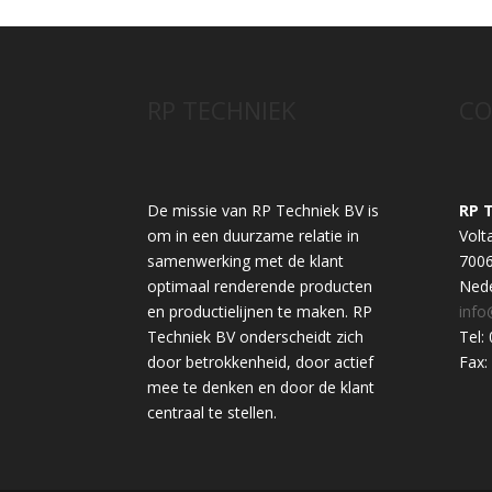
RP TECHNIEK
CO
De missie van RP Techniek BV is
RP 
om in een duurzame relatie in
Volt
samenwerking met de klant
700
optimaal renderende producten
Nede
en productielijnen te maken. RP
info
Techniek BV onderscheidt zich
Tel:
door betrokkenheid, door actief
Fax:
mee te denken en door de klant
centraal te stellen.