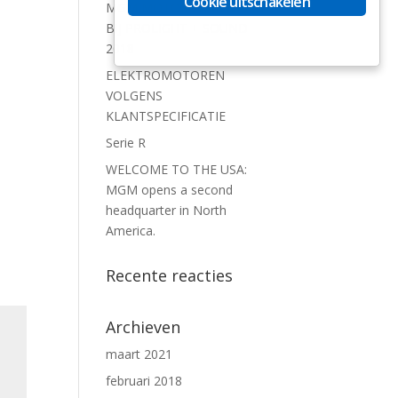
Cookie uitschakelen
MGM MOTORS AANWEZIG
BIJ PROLIGHT + SOUND
2018
ELEKTROMOTOREN
VOLGENS
KLANTSPECIFICATIE
Serie R
WELCOME TO THE USA:
MGM opens a second
headquarter in North
America.
Recente reacties
Archieven
maart 2021
februari 2018