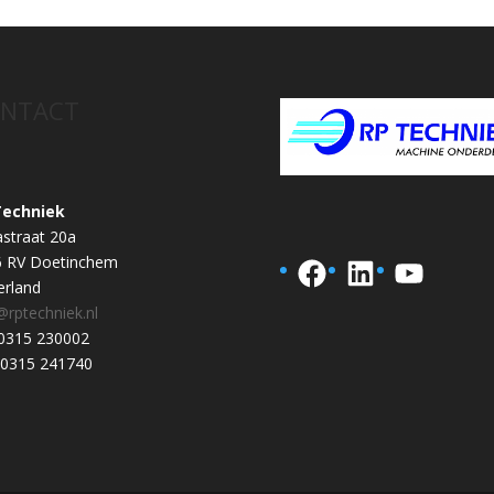
NTACT
Techniek
astraat 20a
6 RV Doetinchem
Facebook
LinkedIn
YouTub
rland
@rptechniek.nl
 0315 230002
 0315 241740